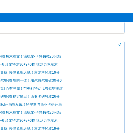
集锦] 独木难支！温德尔-卡特独揽26分精
+6 珀尔特尔30+9+6帽 猛龙力克魔术
茨集锦] 慢慢兑现天赋！富尔茨轻取19分
锦
特尔集锦] 攻防一体！珀尔特尔爆砍30分6
炸筐] 心有灵犀！范弗利特助飞布歇空接炸
卡姆集锦] 稳定输出！西亚卡姆独取26分
锦
互飙]开局就互飙！哈里斯与西亚卡姆开局
分
集锦] 独木难支！温德尔-卡特独揽26分精
+6 珀尔特尔30+9+6帽 猛龙力克魔术
茨集锦] 慢慢兑现天赋！富尔茨轻取19分