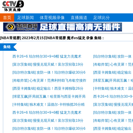
首页
足球新闻
体育视频录像
直播频道
足球比分
[NBA常规赛] 2023年2月15日NBA常规赛 魔术vs猛龙 录像 集锦：
集锦
西卡26+6 珀尔特尔30+9+6帽 猛龙力克魔术
[珀尔特尔集锦] 攻防一体
帽
[富尔茨集锦] 慢慢兑现天赋！富尔茨轻取19分
[布歇炸筐] 心有灵犀！
精彩集锦
筐
[珀尔特尔集锦] 攻防一体！珀尔特尔爆砍30分6
[西亚卡姆集锦] 稳定输
帽
精彩集锦
[布歇炸筐] 心有灵犀！范弗利特助飞布歇空接炸
[球星互飙]开局就互飙
筐
对扔三分
[西亚卡姆集锦] 稳定输出！西亚卡姆独取26分
[卡特集锦] 独木难支！温
精彩集锦
彩集锦
[球星互飙]开局就互飙！哈里斯与西亚卡姆开局
西卡26+6 珀尔特尔30+
对扔三分
[卡特集锦] 独木难支！温德尔-卡特独揽26分精
[富尔茨集锦] 慢慢兑现
彩集锦
精彩集锦
西卡26+6 珀尔特尔30+9+6帽 猛龙力克魔术
[珀尔特尔集锦] 攻防一体
帽
[富尔茨集锦] 慢慢兑现天赋！富尔茨轻取19分
[布歇炸筐] 心有灵犀！
精彩集锦
筐
[珀尔特尔集锦] 攻防一体！珀尔特尔爆砍30分6
[西亚卡姆集锦] 稳定输