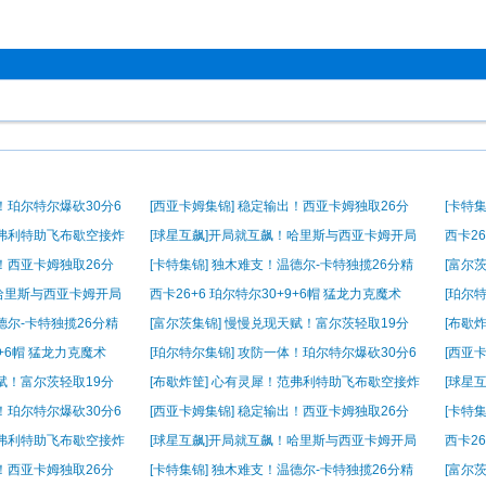
！珀尔特尔爆砍30分6
[西亚卡姆集锦] 稳定输出！西亚卡姆独取26分
[卡特
精彩集锦
彩集锦
范弗利特助飞布歇空接炸
[球星互飙]开局就互飙！哈里斯与西亚卡姆开局
西卡26
对扔三分
出！西亚卡姆独取26分
[卡特集锦] 独木难支！温德尔-卡特独揽26分精
[富尔
彩集锦
精彩集
！哈里斯与西亚卡姆开局
西卡26+6 珀尔特尔30+9+6帽 猛龙力克魔术
[珀尔
帽
德尔-卡特独揽26分精
[富尔茨集锦] 慢慢兑现天赋！富尔茨轻取19分
[布歇
精彩集锦
筐
9+6帽 猛龙力克魔术
[珀尔特尔集锦] 攻防一体！珀尔特尔爆砍30分6
[西亚
帽
精彩集
天赋！富尔茨轻取19分
[布歇炸筐] 心有灵犀！范弗利特助飞布歇空接炸
[球星
筐
对扔三
！珀尔特尔爆砍30分6
[西亚卡姆集锦] 稳定输出！西亚卡姆独取26分
[卡特
精彩集锦
彩集锦
范弗利特助飞布歇空接炸
[球星互飙]开局就互飙！哈里斯与西亚卡姆开局
西卡26
对扔三分
出！西亚卡姆独取26分
[卡特集锦] 独木难支！温德尔-卡特独揽26分精
[富尔