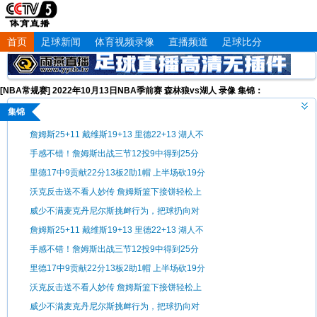
首页
足球新闻
体育视频录像
直播频道
足球比分
[NBA常规赛] 2022年10月13日NBA季前赛 森林狼vs湖人 录像 集锦：
集锦
詹姆斯25+11 戴维斯19+13 里德22+13 湖人不
敌森林狼
手感不错！詹姆斯出战三节12投9中得到25分
11板3助1断
里德17中9贡献22分13板2助1帽 上半场砍19分
沃克反击送不看人妙传 詹姆斯篮下接饼轻松上
篮
威少不满麦克丹尼尔斯挑衅行为，把球扔向对
手
詹姆斯25+11 戴维斯19+13 里德22+13 湖人不
敌森林狼
手感不错！詹姆斯出战三节12投9中得到25分
11板3助1断
里德17中9贡献22分13板2助1帽 上半场砍19分
沃克反击送不看人妙传 詹姆斯篮下接饼轻松上
篮
威少不满麦克丹尼尔斯挑衅行为，把球扔向对